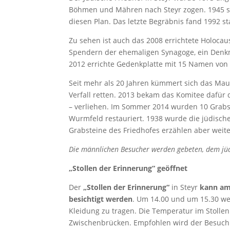
Böhmen und Mähren nach Steyr zogen. 1945 sol
diesen Plan. Das letzte Begräbnis fand 1992 sta
Zu sehen ist auch das 2008 errichtete Holoca
Spendern der ehemaligen Synagoge, ein Denkm
2012 errichte Gedenkplatte mit 15 Namen von
Seit mehr als 20 Jahren kümmert sich das Ma
Verfall retten. 2013 bekam das Komitee dafür 
– verliehen. Im Sommer 2014 wurden 10 Grabst
Wurmfeld restauriert. 1938 wurde die jüdische
Grabsteine des Friedhofes erzählen aber weite
Die männlichen Besucher werden gebeten, dem jüd
„Stollen der Erinnerung“ geöffnet
Der
„Stollen der Erinnerung“
in Steyr
kann a
besichtigt werden
. Um 14.00 und um 15.30 w
Kleidung zu tragen. Die Temperatur im Stollen 
Zwischenbrücken. Empfohlen wird der Besuch 