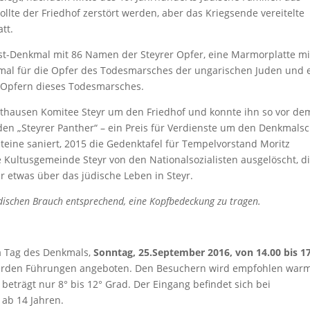
lte der Friedhof zerstört werden, aber das Kriegsende vereitelte
tt.
ust-Denkmal mit 86 Namen der Steyrer Opfer, eine Marmorplatte m
al für die Opfer des Todesmarsches der ungarischen Juden und 
 Opfern dieses Todesmarsches.
uthausen Komitee Steyr um den Friedhof und konnte ihn so vor de
den „Steyrer Panther“ – ein Preis für Verdienste um den Denkmals
eine saniert, 2015 die Gedenktafel für Tempelvorstand Moritz
 Kultusgemeinde Steyr von den Nationalsozialisten ausgelöscht, d
r etwas über das jüdische Leben in Steyr.
ischen Brauch entsprechend, eine Kopfbedeckung zu tragen.
m
Tag des Denkmals,
Sonntag, 25.September 2016, von 14.00 bis 1
erden Führungen angeboten. Den Besuchern wird empfohlen war
beträgt nur 8° bis 12° Grad. Der Eingang befindet sich bei
ab 14 Jahren.