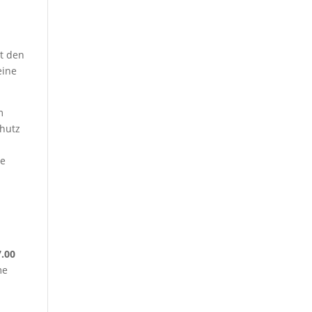
it den
eine
m
chutz
ie
7.00
me