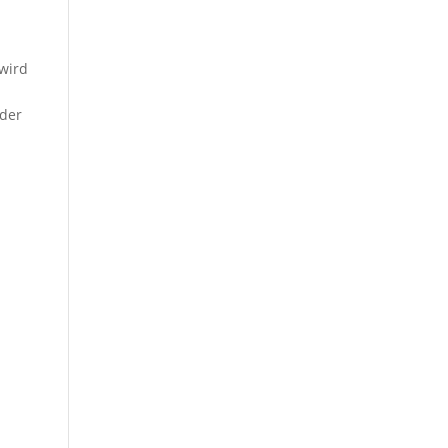
r
wird
 der